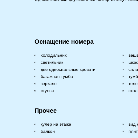
Оснащение номера
холодильник
веш
светильник
шка
две односпальные кровати
спли
багажная тумба
тумб
зеркало
теле
стулья
стол
Прочее
кулер на этаже
вид 
балкон
плит