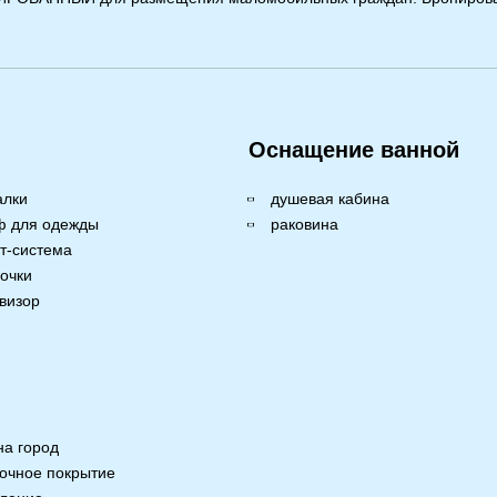
Оснащение ванной
алки
душевая кабина
ф для одежды
раковина
т-система
очки
визор
на город
очное покрытие